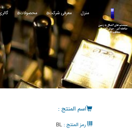
منزل
aمعرفی شرکت
aمحصولات
aگالری
اسم المنتج :
رمز المنتج :
BL