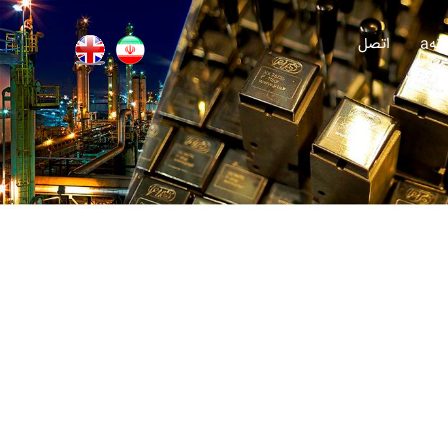
انه
اتصل