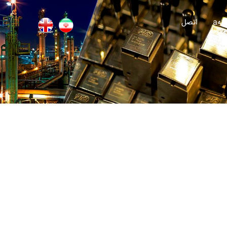
انه
اتصل