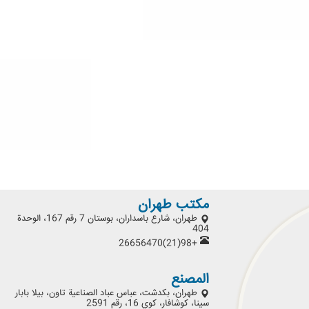
مكتب طهران
طهران، شارع باسداران، بوستان 7 رقم 167، الوحدة
404
+98(21)26656470
المصنع
طهران، بكدشت، عباس عباد الصناعية تاون، بيلا بابار
سينا، كوشافار، كوي 16، رقم 2591