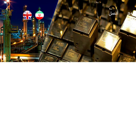
انه
اتصل