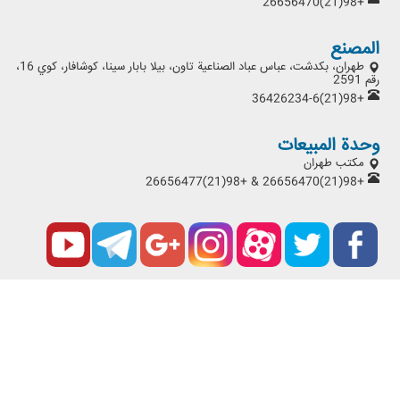
+98(21)26656470
المصنع
طهران، بكدشت، عباس عباد الصناعية تاون، بيلا بابار سينا، كوشافار، كوي 16،
رقم 2591
+98(21)36426234-6
وحدة المبيعات
مكتب طهران
+98(21)26656470 & +98(21)26656477