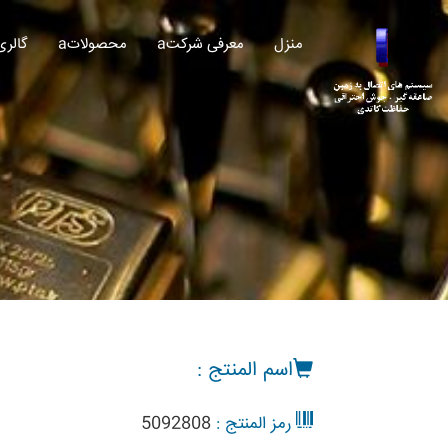
منزل
aمعرفی شرکت
aمحصولات
aگالری
اسم المنتج :
رمز المنتج :
5092808