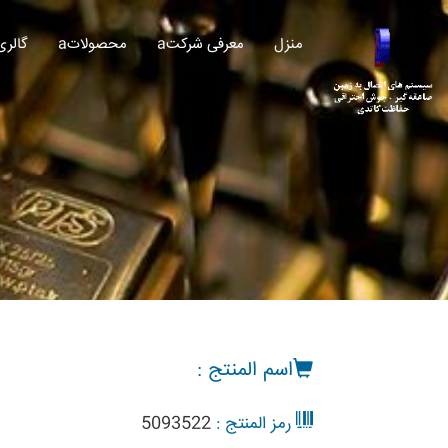
منزل
aمعرفی شرکت
aمحصولات
aگالری
اسم المنتج :
رمز المنتج :
5093522