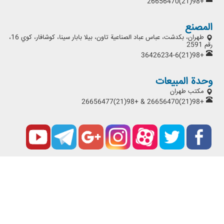
+98(21)26656470
المصنع
طهران، بكدشت، عباس عباد الصناعية تاون، بيلا بابار سينا، كوشافار، كوي 16،
رقم 2591
+98(21)36426234-6
وحدة المبيعات
مكتب طهران
+98(21)26656470 & +98(21)26656477