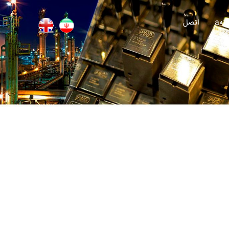
انه
اتصل